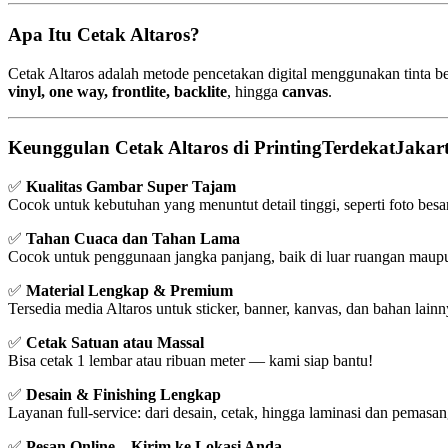
Apa Itu Cetak Altaros?
Cetak Altaros adalah metode pencetakan digital menggunakan tinta ber
vinyl, one way, frontlite, backlite
, hingga
canvas
.
Keunggulan Cetak Altaros di PrintingTerdekatJakar
✅
Kualitas Gambar Super Tajam
Cocok untuk kebutuhan yang menuntut detail tinggi, seperti foto besar,
✅
Tahan Cuaca dan Tahan Lama
Cocok untuk penggunaan jangka panjang, baik di luar ruangan maup
✅
Material Lengkap & Premium
Tersedia media Altaros untuk sticker, banner, kanvas, dan bahan lainn
✅
Cetak Satuan atau Massal
Bisa cetak 1 lembar atau ribuan meter — kami siap bantu!
✅
Desain & Finishing Lengkap
Layanan full-service: dari desain, cetak, hingga laminasi dan pemasa
✅
Pesan Online – Kirim ke Lokasi Anda