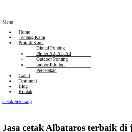
Menu
Home
Tentang Kami
Produk Kami
Digital Printing
Plotter A2, A1, A0
Outdoor Printing
Indoor Printing
Percetakan
Galeri
Testimoni
Blog
Kontak
Cetak Sekarang
Jasa cetak Albataros terbaik di 