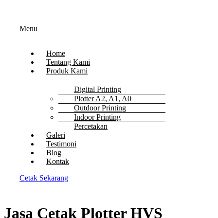
Menu
Home
Tentang Kami
Produk Kami
Digital Printing
Plotter A2, A1, A0
Outdoor Printing
Indoor Printing
Percetakan
Galeri
Testimoni
Blog
Kontak
Cetak Sekarang
Jasa Cetak Plotter HVS