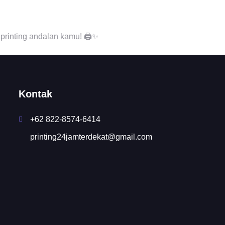
 printing andalan kamu! 🖨️✨
Kontak
+62 822-8574-6414
printing24jamterdekat@gmail.com