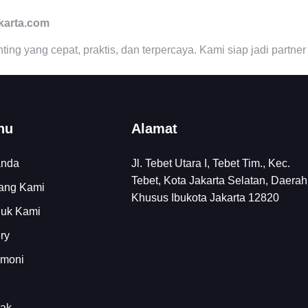
akarta.com
ng yang cepat, praktis, dan terpercaya. Kami siap jadi partner
nu
Alamat
anda
Jl. Tebet Utara I, Tebet Tim., Kec.
Tebet, Kota Jakarta Selatan, Daerah
ang Kami
Khusus Ibukota Jakarta 12820
duk Kami
ry
imoni
tak