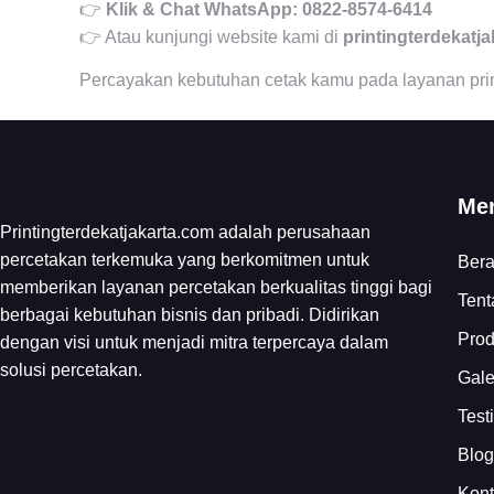
👉
Klik & Chat WhatsApp: 0822-8574-6414
👉 Atau kunjungi website kami di
printingterdekatj
Percayakan kebutuhan cetak kamu pada layanan printi
Me
Printingterdekatjakarta.com adalah perusahaan
percetakan terkemuka yang berkomitmen untuk
Ber
memberikan layanan percetakan berkualitas tinggi bagi
Tent
berbagai kebutuhan bisnis dan pribadi. Didirikan
Pro
dengan visi untuk menjadi mitra terpercaya dalam
solusi percetakan.
Gale
Test
Blog
Kon