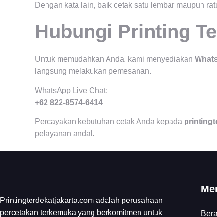
Dengan kata lain, baik cetak satu lembar maupun ra
Hubungi Printing T
Untuk memudahkan Anda, kami menyediakan
Whats
langsung melakukan pemesanan.
WhatsApp Live Chat:
+62 822-8574-6414
Percayakan kebutuhan cetak Anda kepada
printing
pelayanan andal.
Me
Printingterdekatjakarta.com adalah perusahaan
percetakan terkemuka yang berkomitmen untuk
Ber