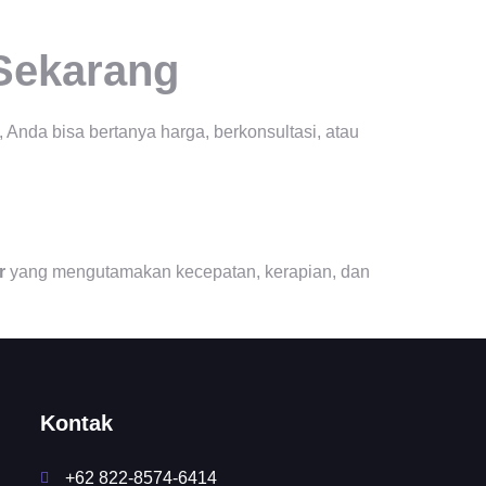
 Sekarang
 Anda bisa bertanya harga, berkonsultasi, atau
r
yang mengutamakan kecepatan, kerapian, dan
Kontak
+62 822-8574-6414