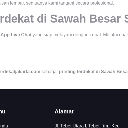
tusan lembar, semuanya kami tangani secara profesional.
erdekat di Sawah Besar
App Live Chat
yang siap melayani dengan cepat. Melalui chat,
terdekatjakarta.com
sebagai
printing terdekat di Sawah Besa
nu
Alamat
anda
Jl. Tebet Utara I, Tebet Tim., Kec.