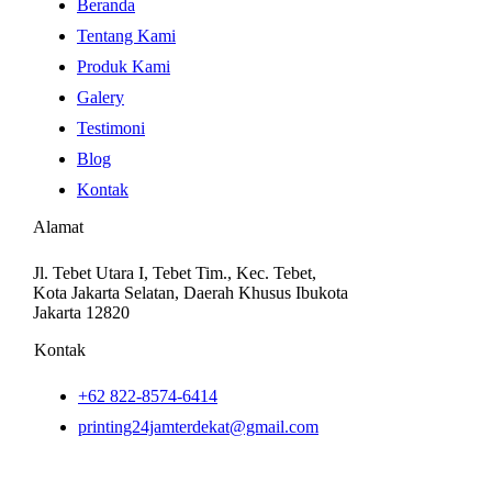
Beranda
Tentang Kami
Produk Kami
Galery
Testimoni
Blog
Kontak
Alamat
Jl. Tebet Utara I, Tebet Tim., Kec. Tebet,
Kota Jakarta Selatan, Daerah Khusus Ibukota
Jakarta 12820
Kontak
+62 822-8574-6414
printing24jamterdekat@gmail.com