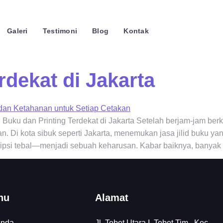
Galeri
Testimoni
Blog
Kontak
rdekat di Jakarta
Buku dan Printing Terdekat di Jakarta Setelah berjam-jam ber
an. Di kota sibuk seperti Jakarta, menemukan jasa jilid buku y
ripsi tebal—menjadi sebuah keharusan. Kabar baiknya, banyak
nu
Alamat
anda
Jl. Tebet Utara I, Tebet Tim., Kec.