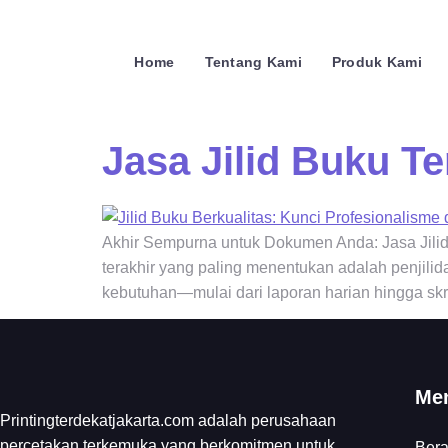
Home
Tentang Kami
Produk Kami
Jasa Jilid Buku Te
Akhir Sempurna untuk Dokumen Anda: Jasa Jilid 
terakhir yang paling menentukan adalah penjilid
kebutuhan—mulai dari laporan harian hingga sk
Me
Printingterdekatjakarta.com adalah perusahaan
percetakan terkemuka yang berkomitmen untuk
Ber