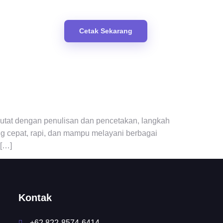
Cetak Sekarang
kutat dengan penulisan dan pencetakan, langkah
ang cepat, rapi, dan mampu melayani berbagai
 […]
Kontak
+62 822-8574-6414