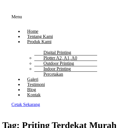
Menu
Home
Tentang Kami
Produk Kami
Digital Printing
Plotter A2, A1, A0
Outdoor Printing
Indoor Printing
Percetakan
Galeri
Testimoni
Blog
Kontak
Cetak Sekarang
Tag:
Priting Terdekat Murah