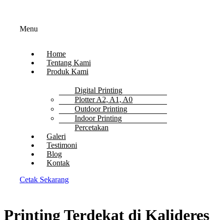
Menu
Home
Tentang Kami
Produk Kami
Digital Printing
Plotter A2, A1, A0
Outdoor Printing
Indoor Printing
Percetakan
Galeri
Testimoni
Blog
Kontak
Cetak Sekarang
Printing Terdekat di Kalideres