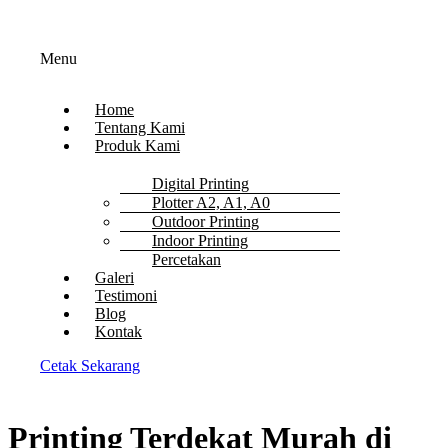
Menu
Home
Tentang Kami
Produk Kami
Digital Printing
Plotter A2, A1, A0
Outdoor Printing
Indoor Printing
Percetakan
Galeri
Testimoni
Blog
Kontak
Cetak Sekarang
Printing Terdekat Murah di